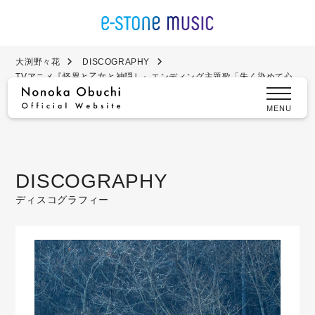
大渕野々花
DISCOGRAPHY
TVアニメ『怪異と乙女と神隠し』エンディング主題歌「朱く染めて心
臓」（直筆サイン入り限定盤）
MENU
DISCOGRAPHY
ディスコグラフィー