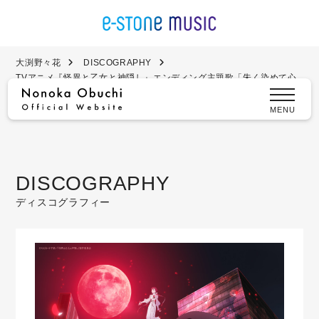
大渕野々花
DISCOGRAPHY
TVアニメ『怪異と乙女と神隠し』エンディング主題歌「朱く染めて心
臓」（アニメ通常盤）
MENU
DISCOGRAPHY
ディスコグラフィー