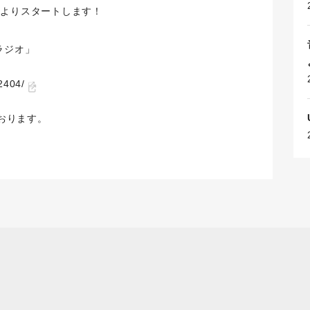
(日)よりスタートします！
ののラジオ」
2404/
おります。