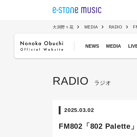
大渕野々花
MEDIA
RADIO
F
NEWS
MEDIA
LI
RADIO
ラジオ
2025.03.02
FM802「802 Palet