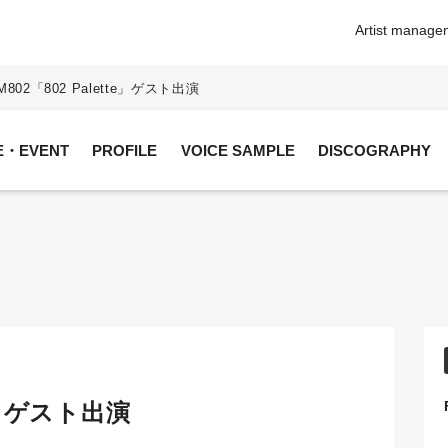
Artist manageme
M802「802 Palette」ゲスト出演
VE・EVENT
PROFILE
VOICE SAMPLE
DISCOGRAPHY
te」ゲスト出演