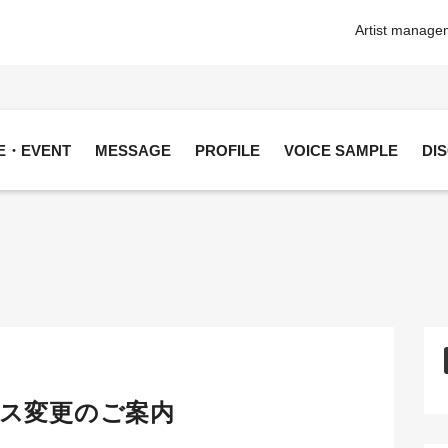
Artist manageme
VE・EVENT
MESSAGE
PROFILE
VOICE SAMPLE
DI
ス変更のご案内