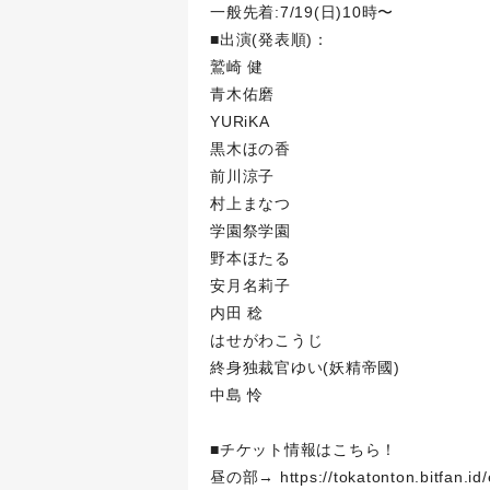
一般先着:7/19(日)10時〜
■出演(発表順)：
鷲崎 健
青木佑磨
YURiKA
黒木ほの香
前川涼子
村上まなつ
学園祭学園
野本ほたる
安月名莉子
内田 稔
はせがわこうじ
終身独裁官ゆい(妖精帝國)
中島 怜
■チケット情報はこちら！
昼の部→
https://tokatonton.bitfan.i