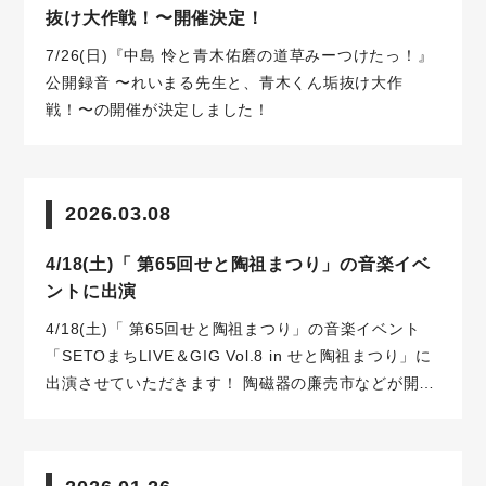
抜け大作戦！〜開催決定！
7/26(日)『中島 怜と青木佑磨の道草みーつけたっ！』
公開録音 〜れいまる先生と、青木くん垢抜け大作
戦！〜の開催が決定しました！
2026.03.08
4/18(土)「 第65回せと陶祖まつり」の音楽イベ
ントに出演
4/18(土)「 第65回せと陶祖まつり」の音楽イベント
「SETOまちLIVE＆GIG Vol.8 in せと陶祖まつり」に
出演させていただきます！
陶磁器の廉売市などが開催
される瀬戸のまちを歩きながら、一緒に音楽を楽しめ
るイベントです♪