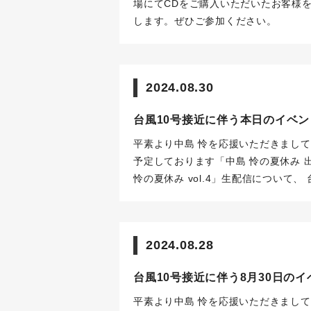
場にてCDをご購入いただいたお客様を
します。ぜひご参加ください。
2024.08.30
台風10号接近に伴う本日のイベ
平素より中島 怜を応援いただきまし
予定しております「中島 怜の夏休み 
怜の夏休み vol.4」生配信について、
様の安全を考慮し、慎重に協議をいた
伎町タワー Kabukicho Street
りましたイベントならびに「中島怜の夏
2024.08.28
す。
ご来場をご予定いただいておりま
に心よりお詫び申し上げます。
安全な
台風10号接近に伴う8月30日の
申し上げます。
なお、「#中島怜の夏
ましたが、
本日の配信は来週木曜9月
平素より中島 怜を応援いただきまし