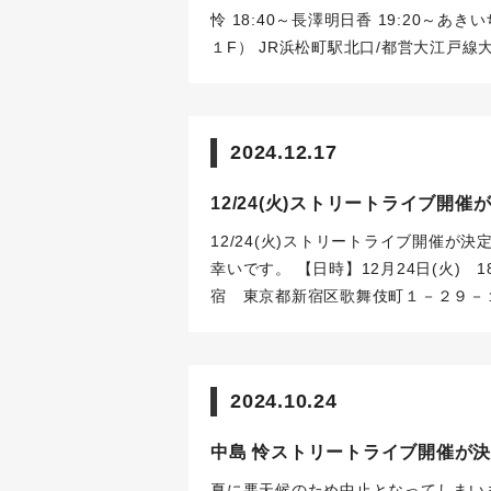
怜
18:40～長澤明日香
19:20～あき
１F）
JR浜松町駅北口/都営大江戸線
荒天の場合、中止となる場合がありま
間に近いお時間でお越しいただき、近
の場所にて開催となります。ご通行さ
2024.12.17
せていただきます関係で、お客様が映
影はスマートフォン・タブレット端末
12/24(火)ストリートライブ開催
のご配慮をお願いいたします。
※水分
類については全てご自身でのお持ち帰
12/24(火)ストリートライブ開催が決
幸いです。
【日時】12月24日(火) 1
宿 東京都新宿区歌舞伎町１－２９－
北西部「和牛特区」店舗前スペース
ht
の他】お客様による動画・写真撮影可
※ご来場いただく際は開催時間に近い
2024.10.24
いたします。
※一般歩道付近の場所に
いたします。
※撮影可能とさせていた
中島 怜ストリートライブ開催が
す。予めご了承ください。
※撮影はス
す。
※撮影される際は周囲の方へのご
夏に悪天候のため中止となってしまい