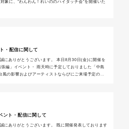
対象に、“わんわん！れいののハイタッチ会”を開催いた
ント・配信に関して
て誠にありがとうございます。
本日8月30日(金)に開催を
出張編」イベント・
雨天時に予定しておりました「中島
台風の影響およびアーティストならびにご来場予定の皆
しました結果、
誠に残念ではありますが、新宿 東急歌舞
Live北西部「和牛特区」店舗前スペースにて
実施を予定してお
休み vol.4」生配信の両予定を中止とさせていただきま
した皆様、配信視聴をご予定いただいておりました皆様
運営の確保のため、何卒ご理解いただきますようお願い
イベント・配信に関して
休み」生配信については全4回の実施をお知らせしており
5日午後7時に振替とさせていただきます。
是非ご視聴ご
て誠にありがとうございます。
既に開催発表しております