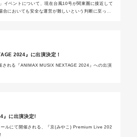
怜スタッフ一同
張編」イベントについて、現在台風10号が関東圏に接近して
場合においても安全な運営が難しいという判断に至った
ます。また、台風の影響が強い場合には、アーティスト
ております、通常通りの「中島 怜の夏休み」生配信も中
す。イベントおよび配信の実施可否については、当日13
す。
ご来場を予定されている皆様におかれましても、ご
、ご無理なさいませんようお願い申し上げます。
なお当
EXTAGE 2024』に出演決定！
況および機材の都合上、ギター弾き語りではなく歌唱の
ろしくお願いいたします。
<対象イベント>
【日時】8月
れる『ANIMAX MUSIX NEXTAGE 2024』への出演
撤収時間含む)
【場所】東京・新宿 東京都新宿区歌舞伎町
bukicho StreetLive 北西部「和牛特区」店舗前
2024』に出演決定!
ルにて開催される、『京(みやこ) Premium Live 202
！