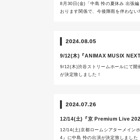
予定いただけますと幸いです。
中島 
8月30日(金)「中島 怜の夏休み 出
おります関係で、今後降雨を伴わない
場合には、中止となる可能性がござい
の安全性確保のため、雨天時に予定し
止とさせていただく可能性がございま
2024.08.05
時に決定、改めてお知らせをいたしま
自身の安全を最優先にお考えいただき
9/12(木)『ANIMAX MUSIX N
日のパフォーマンスについては会場状
みにて行います、ご理解のほど何卒よ
9/12(木)渋谷ストリームホールにて開催さ
30日(金) 19:00～20:00(※設営・
が決定致しました！
１－２９－１東急歌舞伎町タワー
Ka
スペース
中島 怜スタッフ一同
2024.07.26
12/14(土)『京 Premium Live 
12/14(土)京都ロームシアターメインホー
4』に中島 怜の出演が決定致しました