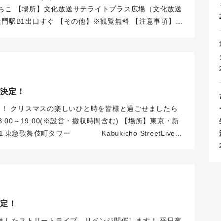
いちこ
【場所】文化放送サテライトプラス広場（文化放送
大門駅B1出口すぐ
【その他】※観覧無料
【注意事項】
※
す。予めご了承ください。
※ご来場いただく際は開催時
隣施設へのご配慮をお願いいたします。
※一般歩道付近
れる方へのご配慮をお願いいたします。
※撮影可能とさ
り込む可能性がございます。予めご了承ください。
※撮
に限らせていただきます。
※撮影される際は周囲の方へ
が決定！
補給以外の飲食・喫煙／飲酒はご遠慮願います。
※ゴミ
りをお願いいたします。
定！
クリスマスの楽しいひと時を皆様と過ごせましたら
8:00～19:00(※設営・撤収時間含む)
【場所】東京・新
１東急歌舞伎町タワー
Kabukicho StreetLive
tps://coubic.com/kabukichomusicstreet/2578021
【そ
能です。
【注意事項】
※雨天時は開催中止となります。
お時間でお越しいただき、近隣施設へのご配慮をお願い
て開催となります。ご通行される方へのご配慮をお願い
だきます関係で、お客様が映り込む可能性がございま
決定！
マートフォン・タブレット端末に限らせていただきま
配慮をお願いいたします。
※水分補給以外の飲食・喫煙
ましたストリートライブ、リベンジ開催します！
平日夜