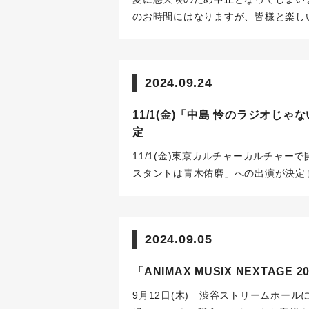
／飲酒はご遠慮願います。
※ゴミ類に
のお時間にはなりますが、皆様と楽し
す。
2024.09.24
11/1(金)「中島 怜のラジオ
定
11/1(金)東京カルチャーカルチャ
スタントは青木佑磨」への出演が決定
2024.09.05
「ANIMAX MUSIX NEXTA
9月12日(木) 渋谷ストリームホールにて開